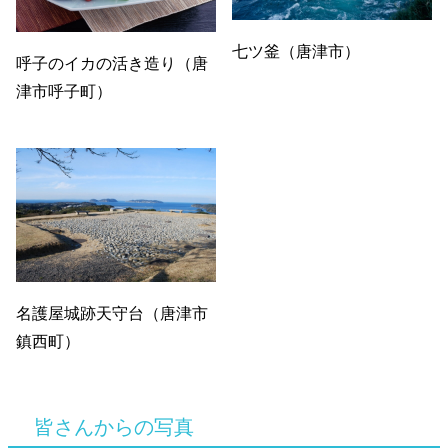
七ツ釜（唐津市）
呼子のイカの活き造り（唐
津市呼子町）
名護屋城跡天守台（唐津市
鎮西町）
皆さんからの写真