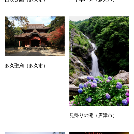
多久聖廟（多久市）
見帰りの滝（唐津市）